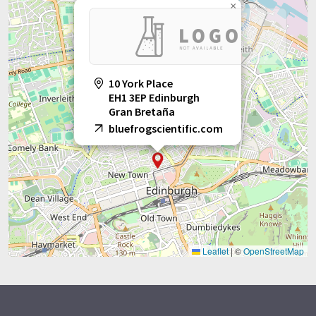
traducción automática, es posible que contenga errores de
×
vocabulario, sintaxis o gramática. El artículo original en Inglés
se puede encontrar
aquí
.
10 York Place
EH1 3EP Edinburgh
Gran Bretaña
bluefrogscientific.com
Leaflet
|
©
OpenStreetMap