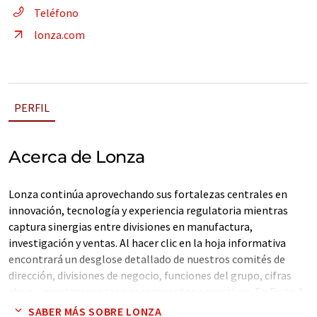
Teléfono
lonza.com
PERFIL
Acerca de Lonza
Lonza continúa aprovechando sus fortalezas centrales en
innovación, tecnología y experiencia regulatoria mientras
captura sinergias entre divisiones en manufactura,
investigación y ventas. Al hacer clic en la hoja informativa
encontrará un desglose detallado de nuestros comités de
dirección, divisiones de negocio, funciones del grupo, cifras
clave y nuestras ventas por segmentos operativos. En Facts &
Figures aprenderá más sobre Lonza, así como sobre nuestro
SABER MÁS SOBRE LONZA