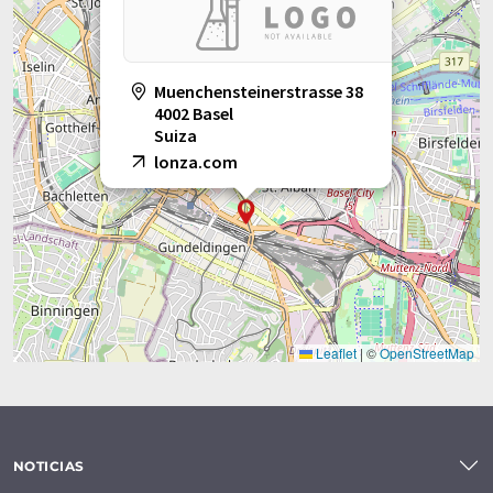
Muenchensteinerstrasse 38
4002 Basel
Suiza
lonza.com
Leaflet
|
©
OpenStreetMap
NOTICIAS