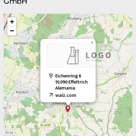
GmbH
+
−
×
Eichenring 6
91090 Effeltrich
Alemania
walz.com