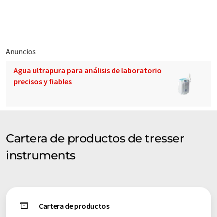
Fotómetros y Fluorómetros de Kontron : UVIKON , SFM25...
Fotómetro y software de PG Instruments : T60, T70, T80,
UVWin5....
Anuncios
Agua ultrapura para análisis de laboratorio
Servicio integral de una sola mano: instalación, instrucción,
precisos y fiables
reparación, mantenimiento, certificación, piezas de repuesto,
equipos usados.
Cartera de productos de tresser
instruments
Cartera de productos