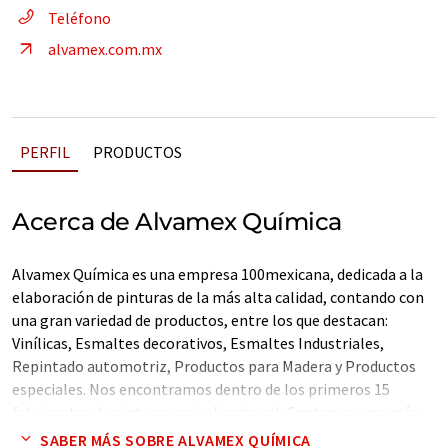
Teléfono
alvamex.com.mx
PERFIL
PRODUCTOS
Acerca de Alvamex Química
Alvamex Química es una empresa 100mexicana, dedicada a la
elaboración de pinturas de la más alta calidad, contando con
una gran variedad de productos, entre los que destacan:
Vinílicas, Esmaltes decorativos, Esmaltes Industriales,
Repintado automotriz, Productos para Madera y Productos
especiales. Nos encontramos dentro de los primeros 15
fabricantes de pinturas a nivel nacional. Contamos con más
de 1000 puntos de ventas en la Republica Mexicana, los cuales
SABER MÁS SOBRE ALVAMEX QUÍMICA