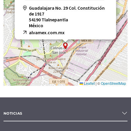
Guadalajara No. 29 Col. Constitución
de 1917
54190 Tlalnepantla
México
alvamex.com.mx
Leaflet
|
©
OpenStreetMap
NOTICIAS