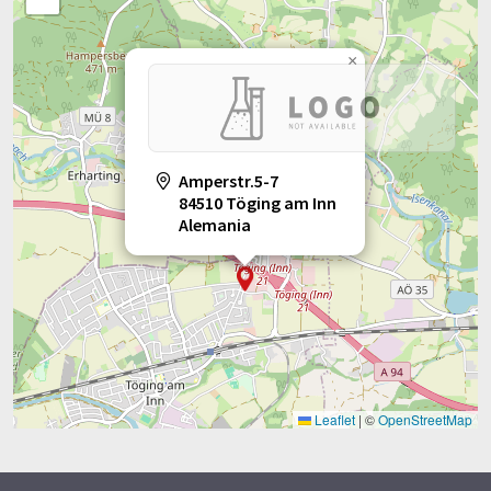
×
Amperstr.5-7
84510 Töging am Inn
Alemania
Leaflet
|
©
OpenStreetMap