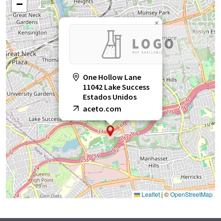
−
×
One Hollow Lane
11042 Lake Success
Estados Unidos
aceto.com
Leaflet
|
©
OpenStreetMap