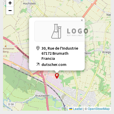
+
−
×
30, Rue de l'Industrie
67172 Brumath
Francia
dutscher.com
Leaflet
|
©
OpenStreetMap