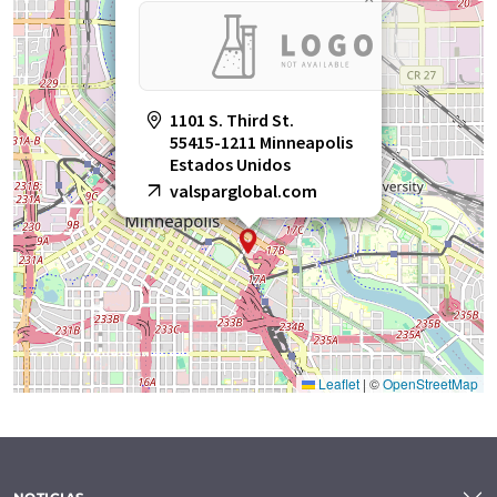
1101 S. Third St.
55415-1211 Minneapolis
Estados Unidos
valsparglobal.com
Leaflet
|
©
OpenStreetMap