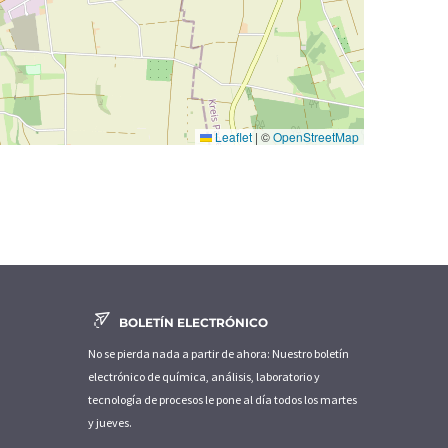
Leaflet
|
©
OpenStreetMap
BOLETÍN ELECTRÓNICO
No se pierda nada a partir de ahora: Nuestro boletín
electrónico de química, análisis, laboratorio y
tecnología de procesos le pone al día todos los martes
y jueves.