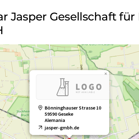
 Jasper Gesellschaft für
H
×
Bönninghauser Strasse 10
59590 Geseke
Alemania
jasper-gmbh.de