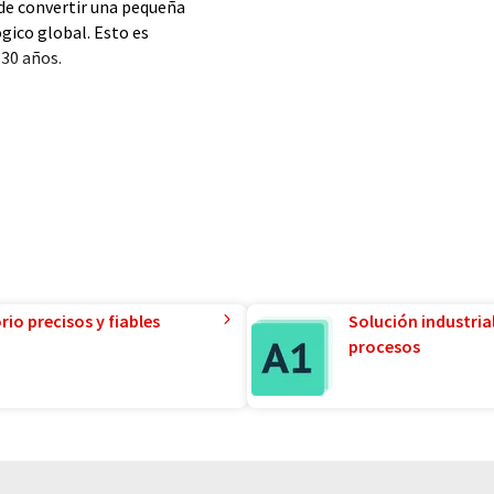
e convertir una pequeña
gico global. Esto es
30 años.
s clientes y convirtiéndolos en
ro objetivo siempre ha sido
leta. Una solución tan
lcanzar la máxima eficiencia
io precisos y fiables
Solución industria
procesos
n de hornos industriales y la
geniería eléctrica. Nuestra
ién está adquiriendo cada vez
s ayudarle desde el principio,
ificación del proyecto, hasta la