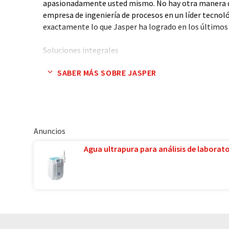
apasionadamente usted mismo. No hay otra manera d
empresa de ingeniería de procesos en un líder tecnoló
exactamente lo que Jasper ha logrado en los últimos 
Soluciones integrales
SABER MÁS SOBRE JASPER
¿Cómo se hace eso? Tomando en serio los deseos de lo
el centro de nuestros pensamientos y acciones. Nuest
entregar no sólo un producto, sino una solución comp
individual como nuestros clientes y que les permite a
energética, económica y ecológica.
Anuncios
Todo de una sola mano
Agua ultrapura para análisis de laborator
Nuestras competencias principales son la construcció
tecnología de cocción, la ingeniería energética y la in
tecnología en el campo del reciclaje de residuos tamb
más importancia. Con este amplio portafolio, podemo
desde la consultoría y el análisis, pasando por la plan
entrega llave en mano.