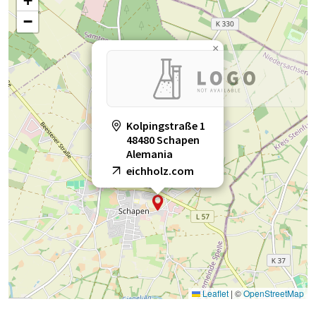
+
−
×
Kolpingstraße 1
48480 Schapen
Alemania
eichholz.com
Leaflet
|
©
OpenStreetMap