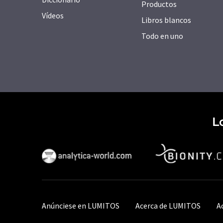
Productos
Vídeos
Libros blancos
Todo en uno
L
Anúnciese en LUMITOS
Acerca de LUMITOS
A