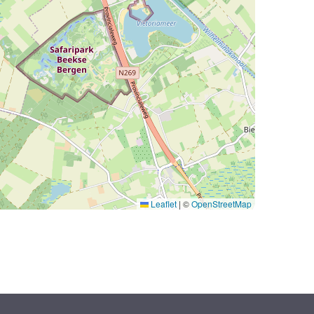
Leaflet
|
©
OpenStreetMap