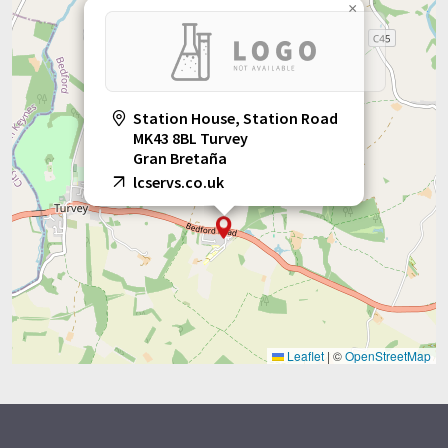
×
Station House, Station Road
MK43 8BL Turvey
Gran Bretaña
lcservs.co.uk
Leaflet
|
©
OpenStreetMap