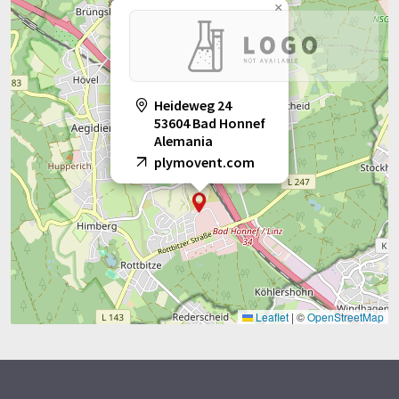
×
Heideweg 24
53604 Bad Honnef
Alemania
plymovent.com
Leaflet
|
©
OpenStreetMap