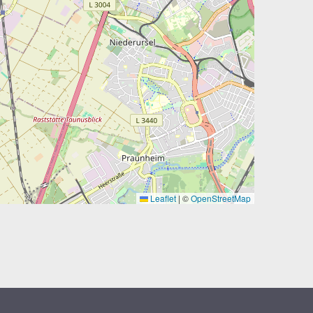
Leaflet
|
©
OpenStreetMap