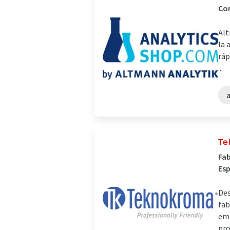
Com
Alt
la 
ráp
...
Te
Fab
Es
Des
fab
emp
pro