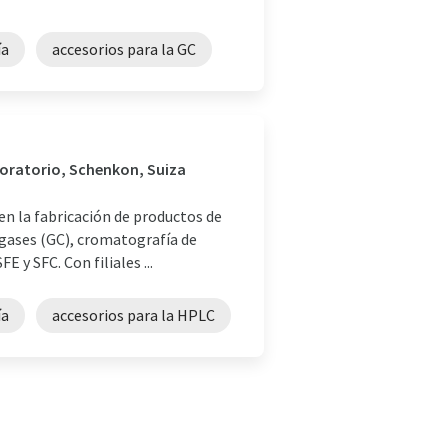
ía
accesorios para la GC
aboratorio, Schenkon, Suiza
en la fabricación de productos de
 gases (GC), cromatografía de
E y SFC. Con filiales ...
ía
accesorios para la HPLC