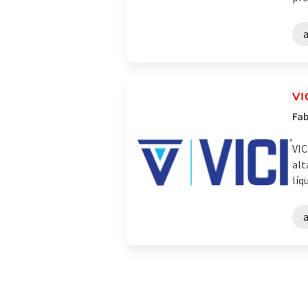
VI
Fab
VIC
alt
líq