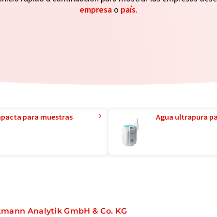
empresa
o
país
.
mpacta para muestras
Agua ultrapura par
tmann Analytik GmbH & Co. KG