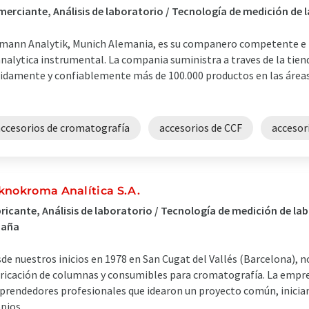
erciante, Análisis de laboratorio / Tecnología de medición de
mann Analytik, Munich Alemania, es su companero competente e 
analytica instrumental. La compania suministra a traves de la tie
idamente y confiablemente más de 100.000 productos en las área
accesorios de cromatografía
accesorios de CCF
accesor
knokroma Analítica S.A.
ricante, Análisis de laboratorio / Tecnología de medición de lab
paña
de nuestros inicios en 1978 en San Cugat del Vallés (Barcelona), n
ricación de columnas y consumibles para cromatografía. La empre
rendedores profesionales que idearon un proyecto común, inician
pios ...