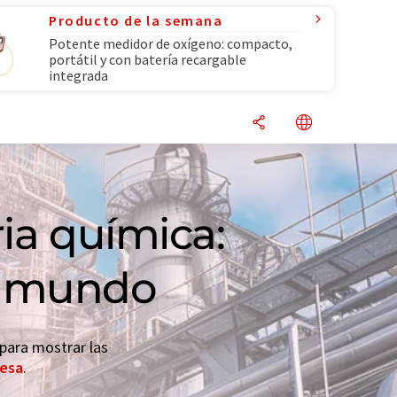
Producto de la semana
Potente medidor de oxígeno: compacto,
portátil y con batería recargable
integrada
ria química:
el mundo
 para mostrar las
resa
.