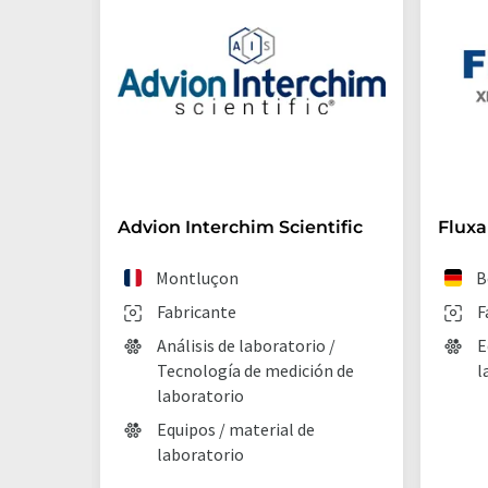
Advion Interchim Scientific
Flux
Montluçon
B
Fabricante
F
Análisis de laboratorio /
E
Tecnología de medición de
l
laboratorio
Equipos / material de
laboratorio