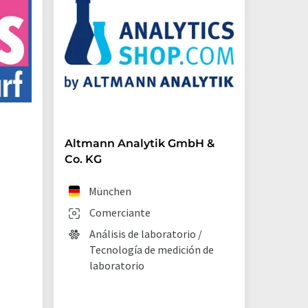
Altmann Analytik GmbH &
Hirsch
Co. KG
GmbH &
München
Ebe
Comerciante
Fab
Análisis de laboratorio /
Equ
Tecnología de medición de
lab
laboratorio