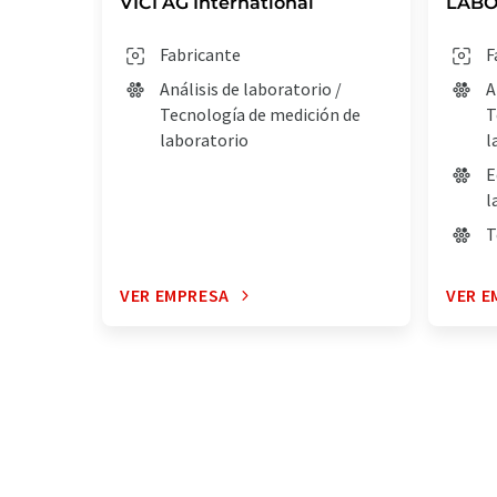
VICI AG International
LABO
Fabricante
F
Análisis de laboratorio /
A
Tecnología de medición de
T
laboratorio
l
E
l
T
VER EMPRESA
VER E