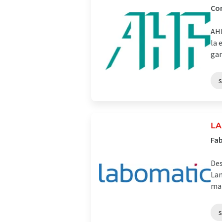
Com
AHF
la 
gam
LA
Fab
Des
Lan
man