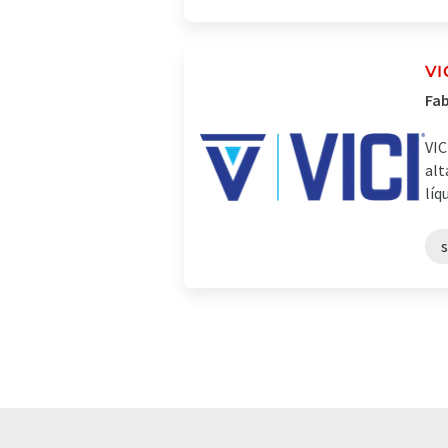
VI
Fab
VIC
alt
líq