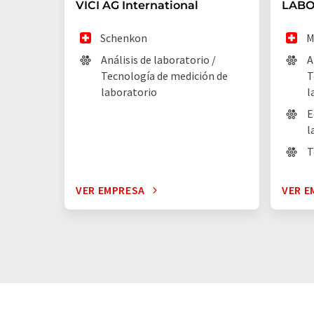
VICI AG International
LABO
Schenkon
M
Análisis de laboratorio /
A
Tecnología de medición de
T
laboratorio
l
E
l
T
VER EMPRESA
VER E