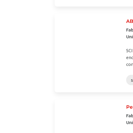
AB
Fab
Un
SCI
enc
com
Pe
Fab
Un