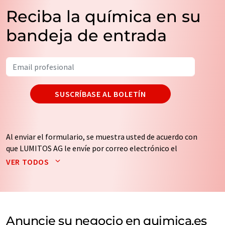
Reciba la química en su
bandeja de entrada
SUSCRÍBASE AL BOLETÍN
Al enviar el formulario, se muestra usted de acuerdo con
que LUMITOS AG le envíe por correo electrónico el
boletín o boletines seleccionados anteriormente. Sus
VER TODOS
datos no se facilitarán a terceros. El almacenamiento y
el procesamiento de sus datos se realiza sobre la base
de nuestra
política de protección de datos
. LUMITOS
puede ponerse en contacto con usted por correo
electrónico a efectos publicitarios o de investigación de
Anuncie su negocio en quimica.es