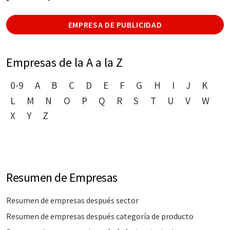
EMPRESA DE PUBLICIDAD
Empresas de la A a la Z
0-9
A
B
C
D
E
F
G
H
I
J
K
L
M
N
O
P
Q
R
S
T
U
V
W
X
Y
Z
Resumen de Empresas
Resumen de empresas después sector
Resumen de empresas después categoría de producto