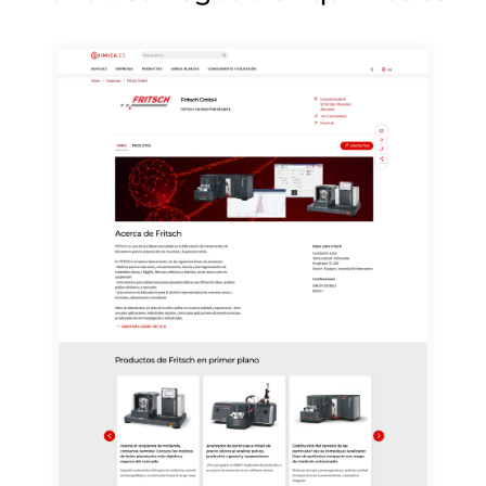
mercado y opinión. Puede revocar en todo momento su
consentimiento sin efecto retroactivo y sin necesidad
de indicar los motivos informando por correo postal a
LUMITOS AG, Ernst-Augustin-Str. 2, 12489 Berlín
(Alemania) o por correo electrónico a
revoke@lumitos.com
. Además, en cada correo
electrónico se incluye un enlace para anular la
suscripción al boletín informativo correspondiente.