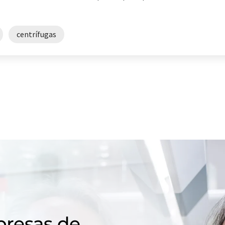
centrífugas
resas de