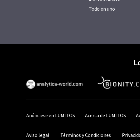
Todo en uno
L
Anúnciese en LUMITOS
Acerca de LUMITOS
A
Aviso legal
Términos y Condiciones
Privacid