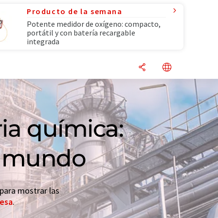
Producto de la semana
Potente medidor de oxígeno: compacto,
portátil y con batería recargable
integrada
ria química:
el mundo
 para mostrar las
resa
.