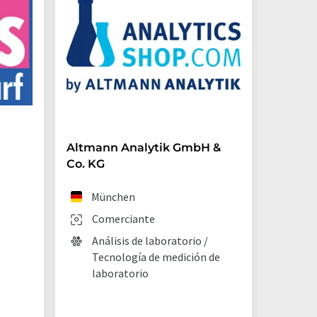
Altmann Analytik GmbH &
Hirsch
Co. KG
GmbH &
München
Ebe
Comerciante
Fab
Análisis de laboratorio /
Equ
Tecnología de medición de
lab
laboratorio