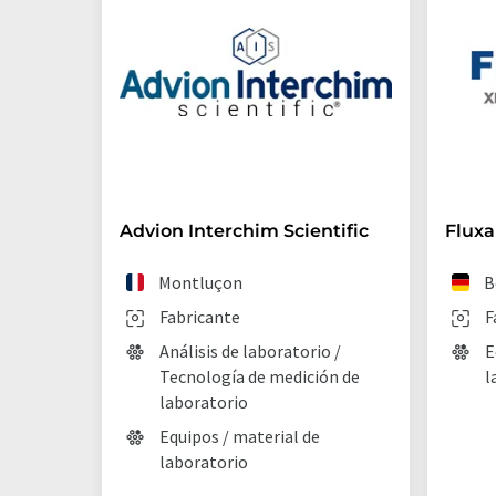
Advion Interchim Scientific
Flux
Montluçon
B
Fabricante
F
Análisis de laboratorio /
E
Tecnología de medición de
l
laboratorio
Equipos / material de
laboratorio