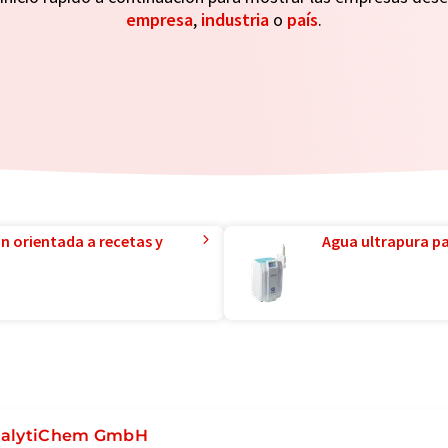
empresa
,
industria
o
país
.
ón orientada a recetas y
Agua ultrapura par
alytiChem GmbH