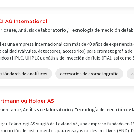
CI AG International
ricante, Análisis de laboratorio / Tecnología de medición de l
I es una empresa internacional con más de 40 años de experiencia 
a calidad (válvulas, detectores, accesorios) para cromatografía de
uidos (HPLC, UHPLC), análisis de inyección de flujo (FIA), así como SF
stándards de analíticas
accesorios de cromatografía
a
rtmann og Holger AS
erciante, Análisis de laboratorio / Tecnología de medición de 
ger Teknologi AS surgió de Løvland AS, una empresa fundada en 19
producción de instrumentos para ensayos no destructivos (END). 