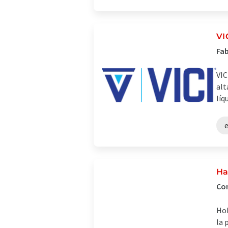
VI
Fab
VIC
alt
líq
e
Ha
Com
Hol
la 