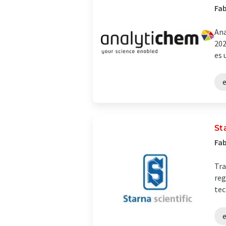
Fab
Ana
202
es 
e
St
Fab
Tra
reg
tec
e