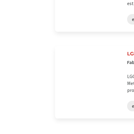
est
e
LG
Fab
LGC
Met
pro
e