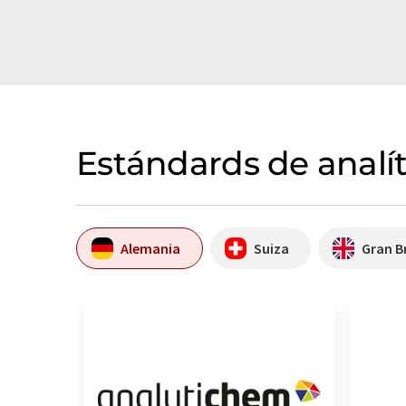
Estándards de analí
Alemania
Suiza
Gran B