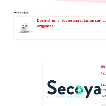
Anuncios
Dos instrumentos en una solución comp
exigentes
Se
Fab
Sec
emu
nue