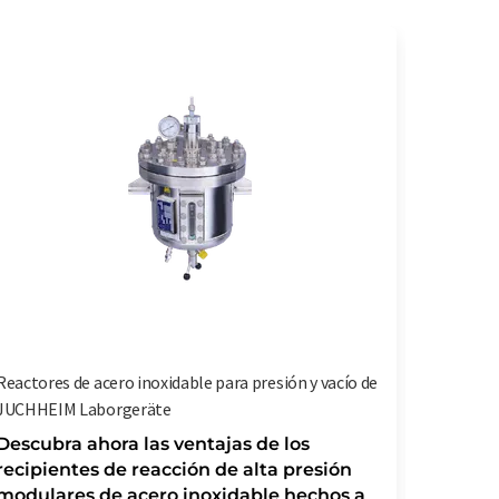
Reactores de acero inoxidable para presión y vacío de
Tecnolog
JUCHHEIM Laborgeräte
y baja pr
metal de
Descubra ahora las ventajas de los
recipientes de reacción de alta presión
Sistema
modulares de acero inoxidable hechos a
para m