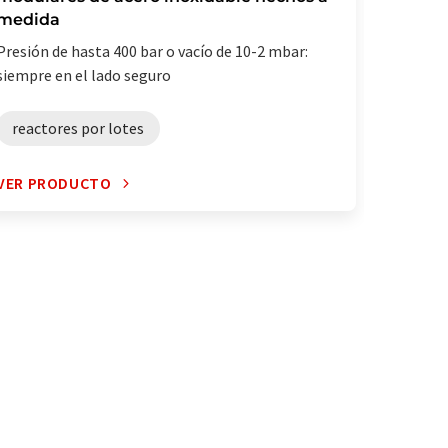
medida
Reactore
Presión de hasta 400 bar o vacío de 10-2 mbar:
revestim
siempre en el lado seguro
individu
reactores por lotes
reacto
VER PRODUCTO
VER PR