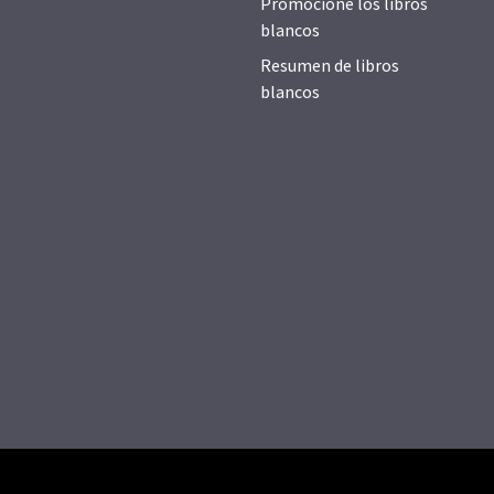
Promocione los libros
blancos
Resumen de libros
blancos