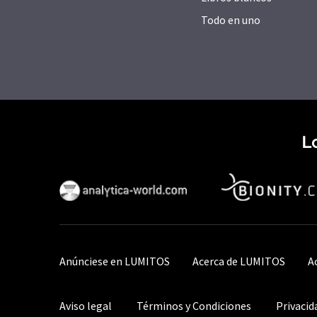
Todo en uno
L
Anúnciese en LUMITOS
Acerca de LUMITOS
A
Aviso legal
Términos y Condiciones
Privacid