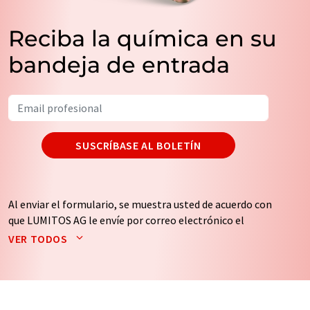
Reciba la química en su
bandeja de entrada
SUSCRÍBASE AL BOLETÍN
Al enviar el formulario, se muestra usted de acuerdo con
que LUMITOS AG le envíe por correo electrónico el
boletín o boletines seleccionados anteriormente. Sus
VER TODOS
datos no se facilitarán a terceros. El almacenamiento y
el procesamiento de sus datos se realiza sobre la base
de nuestra
política de protección de datos
. LUMITOS
puede ponerse en contacto con usted por correo