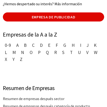
¿Hemos despertado su interés? Más información
EMPRESA DE PUBLICIDAD
Empresas de la A a la Z
0-9
A
B
C
D
E
F
G
H
I
J
K
L
M
N
O
P
Q
R
S
T
U
V
W
X
Y
Z
Resumen de Empresas
Resumen de empresas después sector
Resumen de empresas después categoría de producto