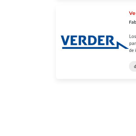
Ve
Fab
Los
par
de 
d