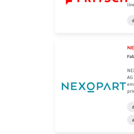
lín
d
NE
Fab
NEX
AG 
emp
pri
d