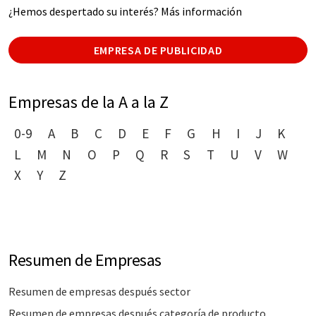
¿Hemos despertado su interés? Más información
EMPRESA DE PUBLICIDAD
Empresas de la A a la Z
0-9
A
B
C
D
E
F
G
H
I
J
K
L
M
N
O
P
Q
R
S
T
U
V
W
X
Y
Z
Resumen de Empresas
Resumen de empresas después sector
Resumen de empresas después categoría de producto