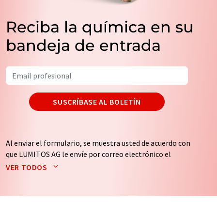
Reciba la química en su
bandeja de entrada
SUSCRÍBASE AL BOLETÍN
Al enviar el formulario, se muestra usted de acuerdo con
que LUMITOS AG le envíe por correo electrónico el
boletín o boletines seleccionados anteriormente. Sus
VER TODOS
datos no se facilitarán a terceros. El almacenamiento y
el procesamiento de sus datos se realiza sobre la base
de nuestra
política de protección de datos
. LUMITOS
puede ponerse en contacto con usted por correo