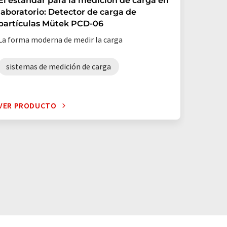
El estándar para la medición de carga en
Análisi
laboratorio: Detector de carga de
DBO
partículas Mütek PCD-06
Reduzca 
La forma moderna de medir la carga
fiabilida
sistemas de medición de carga
robots
VER PRODUCTO
VER PR