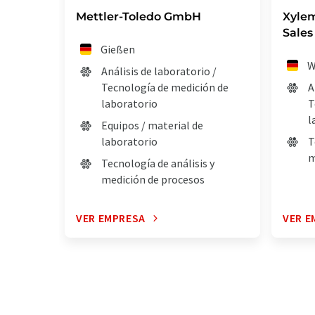
Mettler-Toledo GmbH
Xyle
Sales
Gießen
W
Análisis de laboratorio /
Tecnología de medición de
A
laboratorio
T
l
Equipos / material de
laboratorio
T
m
Tecnología de análisis y
medición de procesos
VER EMPRESA
VER E