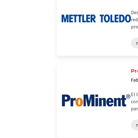
Des
red
pro
m
Pr
Fab
El 
com
par
m