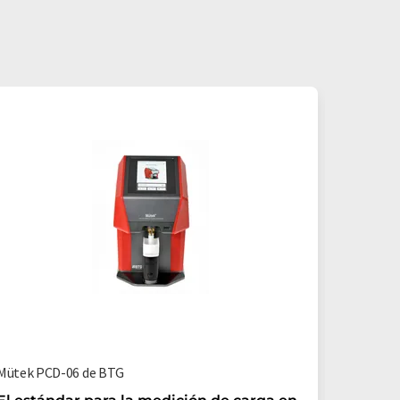
Mütek PCD-06 de BTG
MiniLab 