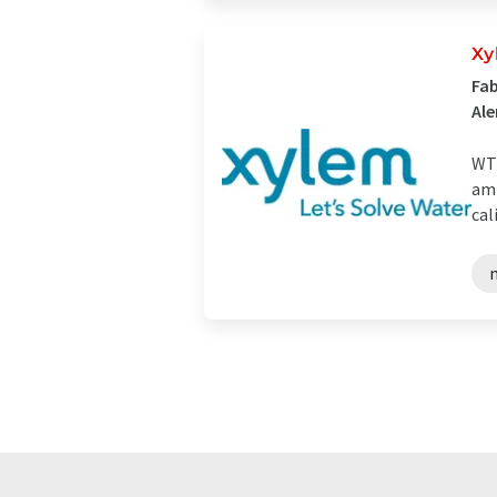
Xy
Fab
Al
WTW
amp
cal
m