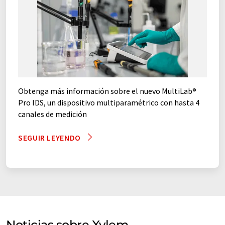
electrodos de proceso
Electrodos de Referencia
electrodos ion-selectivos
electrodos redox
Obtenga más información sobre el nuevo MultiLab®
enfriadores de flujos
espectrómetros
Pro IDS, un dispositivo multiparamétrico con hasta 4
canales de medición
espectrómetros UV/VIS
SEGUIR LEYENDO
espectrofotómetros
Espectrofotómetros de dos haces
espectrofotómetros UV/VIS
fotómetros
fotómetros monohaz
herrajes
Noticias sobre Xylem