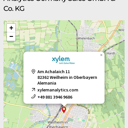
Co. KG
sistemas de control
sistemas de medición
sistemas de medición de oxígeno disuelto
+
−
Sistemas de medición de turbidez
sistemas de medición multiparamétrica
×
sistemas de muestreo
Am Achalaich 11
82362 Weilheim in Oberbayern
sistemas de titulación
soluciones tampón
Alemania
xylemanalytics.com
termorreactores
termostatos
+49 881 3946 9686
termostatos transparentes
tituladores
tituladores Karl Fischer