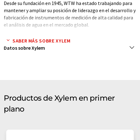
Desde su fundación en 1945, WTW ha estado trabajando para
mantener y ampliar su posición de liderazgo en el desarrollo y
fabricación de instrumentos de medición de alta calidad para
el análisis de agua en el mercado global.
Instrumentos de medición de laboratorio y de campo:
SABER MÁS SOBRE XYLEM
Datos sobre Xylem
Hoy en día, WTW ofrece la gama más completa del mundo de
instrumentos de medición del valor de pH, potencial redox,
iones, oxígeno/BOD/respiración, conductividad, turbidez y
fotometría.
Instrumentos de medición en línea:
Productos de Xylem en primer
El innovador sistema IQ-SENSOR-NET de WTW con sus
plano
modernos sensores digitales in situ se ha establecido como el
estándar de la industria para la medición de parámetros de
pH, oxígeno, conductividad, turbidez, fosfato y nitrógeno.