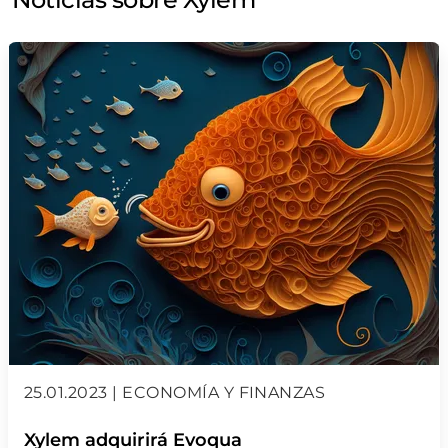
incubadores
instrumentos de medición
instrumentos de medición de dbo
instrumentos de medición de laboratorio
instrumentos de medición portátiles
jornadas
laboratorios
medidores de flujo
medidores de humedad
medidores de pH
medidores redox
microelectrodos
oxímetros
25.01.2023 | ECONOMÍA Y FINANZAS
placas calentadoras
polarímetros
Xylem adquirirá Evoqua