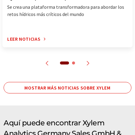
reactivos
recipientes de paso
Se crea una plataforma transformadora para abordar los
retos hídricos más críticos del mundo
refractómetros de laboratorio
refractómetros digitales
LEER NOTICIAS
registradores de datos
sensores
sensores de conductividad
sensores de inmersión
sensores de oxígeno
MOSTRAR MÁS NOTICIAS SOBRE XYLEM
sensores de oxígeno disuelto
sensores de pH
sensores de proceso
sensores de turbidez
servicio de calibración
Aquí puede encontrar Xylem
Analytics Germany Sales GmbH &
sistemas de análisis de agua