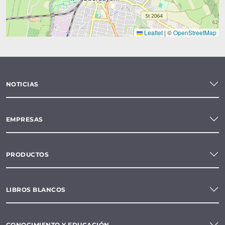
transductores de medición
turbidimetros
Leaflet
|
©
OpenStreetMap
viscosímetros
viscosímetros Cannon Fenske
viscosímetros capilar de vidrio
NOTICIAS
viscosímetros capilares
EMPRESAS
viscosímetros Ostwald
PRODUCTOS
viscosímetros Ubbelohde
LIBROS BLANCOS
CONOCIMIENTO Y EDUCACIÓN