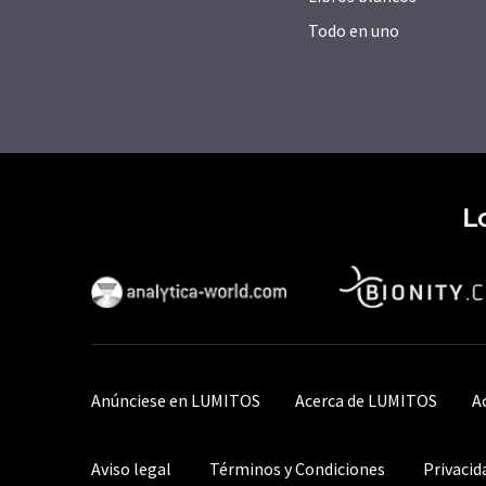
Todo en uno
L
Anúnciese en LUMITOS
Acerca de LUMITOS
A
Aviso legal
Términos y Condiciones
Privacid