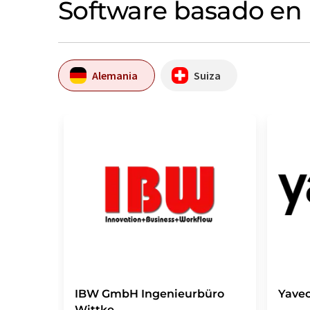
Software basado en 
Alemania
Suiza
IBW GmbH Ingenieurbüro
Yave
Wittke