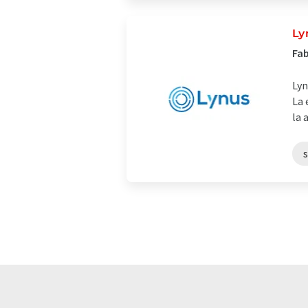
Ly
Fab
Lyn
La 
la 