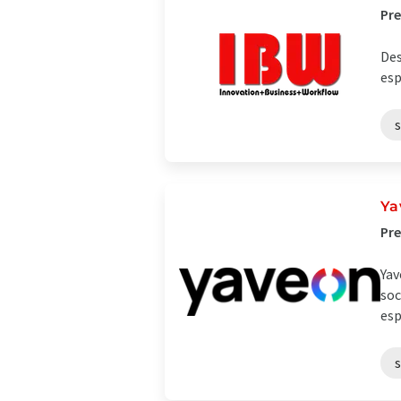
Pre
Des
esp
Ya
Pre
Yav
soc
esp