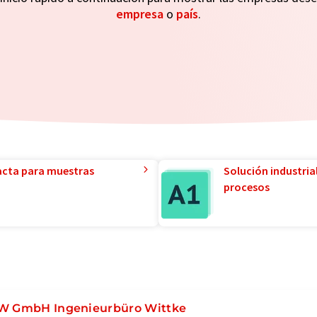
empresa
o
país
.
acta para muestras
Solución industria
procesos
W GmbH Ingenieurbüro Wittke