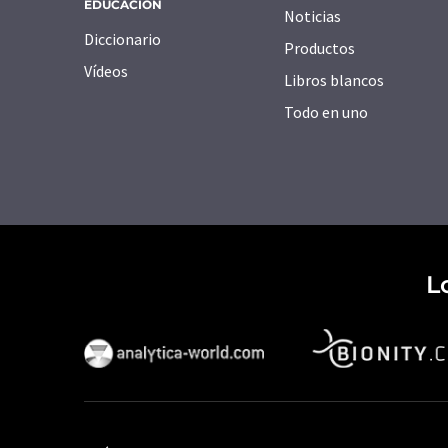
EDUCACIÓN
Noticias
Diccionario
Productos
Vídeos
Libros blancos
Todo en uno
L