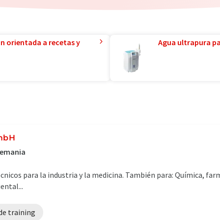
ón orientada a recetas y
Agua ultrapura par
GmbH
Alemania
nicos para la industria y la medicina. También para: Química, farm
ntal...
de training