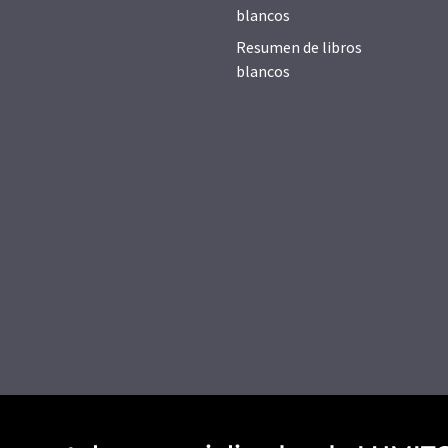
blancos
Resumen de libros
blancos