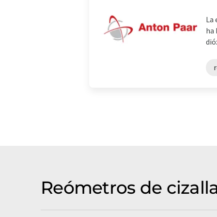
La 
ha 
dió
Reómetros de cizall