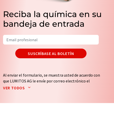
Reciba la química en su
bandeja de entrada
SUSCRÍBASE AL BOLETÍN
Al enviar el formulario, se muestra usted de acuerdo con
que LUMITOS AG le envíe por correo electrónico el
boletín o boletines seleccionados anteriormente. Sus
VER TODOS
datos no se facilitarán a terceros. El almacenamiento y
el procesamiento de sus datos se realiza sobre la base
de nuestra
política de protección de datos
. LUMITOS
puede ponerse en contacto con usted por correo