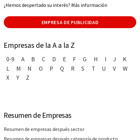
¿Hemos despertado su interés? Más información
EMPRESA DE PUBLICIDAD
Empresas de la A a la Z
0-9
A
B
C
D
E
F
G
H
I
J
K
L
M
N
O
P
Q
R
S
T
U
V
W
X
Y
Z
Resumen de Empresas
Resumen de empresas después sector
Resumen de empresas después categoría de producto