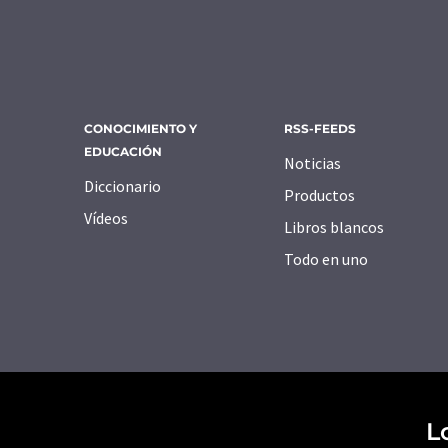
CONOCIMIENTO Y
RSS-FEEDS
EDUCACIÓN
Noticias
Diccionario
Productos
Vídeos
Libros blancos
Todo en uno
L