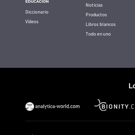
EDUCACIÓN
Noticias
Diccionario
Productos
Vídeos
Libros blancos
Todo en uno
L