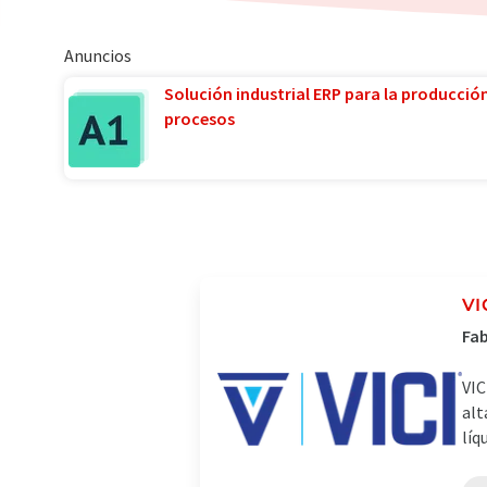
Anuncios
Solución industrial ERP para la producció
procesos
VI
Fab
VIC
alt
líq