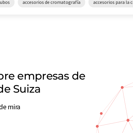
tubos
accesorios de cromatografía
accesorios para la
obre empresas de
de Suiza
 de mira