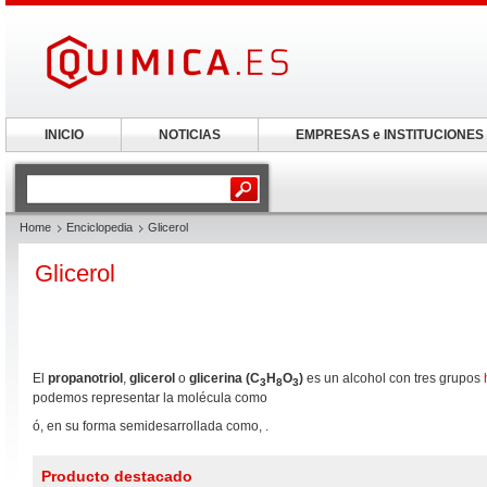
INICIO
NOTICIAS
EMPRESAS e INSTITUCIONES
Home
Enciclopedia
Glicerol
Glicerol
El
propanotriol
,
glicerol
o
glicerina
(C
H
O
)
es un alcohol con tres grupos
3
8
3
podemos representar la molécula como
ó, en su forma semidesarrollada como, .
Producto destacado