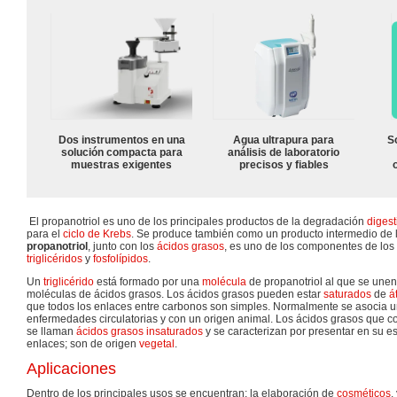
Dos instrumentos en una
Agua ultrapura para
S
solución compacta para
análisis de laboratorio
muestras exigentes
precisos y fiables
El propanotriol es uno de los principales productos de la degradación
digest
para el
ciclo de Krebs
. Se produce también como un producto intermedio de l
propanotriol
, junto con los
ácidos grasos
, es uno de los componentes de los
triglicéridos
y
fosfolípidos
.
Un
triglicérido
está formado por una
molécula
de propanotriol al que se une
moléculas de ácidos grasos. Los ácidos grasos pueden estar
saturados
de
á
que todos los enlaces entre carbonos son simples. Normalmente se asocia u
enfermedades circulatorias y con un origen animal. Los ácidos grasos que 
se llaman
ácidos grasos insaturados
y se caracterizan por presentar en su e
enlaces; son de origen
vegetal
.
Aplicaciones
Dentro de los principales usos se encuentran: la elaboración de
cosméticos
,