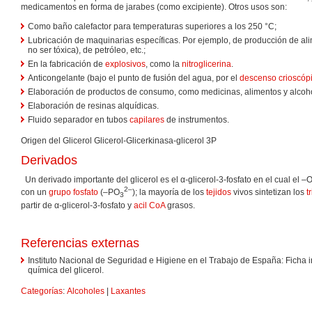
medicamentos en forma de jarabes (como excipiente). Otros usos son:
Como baño calefactor para temperaturas superiores a los 250 °C;
Lubricación de maquinarias específicas. Por ejemplo, de producción de a
no ser tóxica), de petróleo, etc.;
En la fabricación de
explosivos
, como la
nitroglicerina
.
Anticongelante (bajo el punto de fusión del agua, por el
descenso crioscóp
Elaboración de productos de consumo, como medicinas, alimentos y alcoh
Elaboración de resinas alquídicas.
Fluido separador en tubos
capilares
de instrumentos.
Origen del Glicerol Glicerol-Glicerkinasa-glicerol 3P
Derivados
Un derivado importante del glicerol es el α-glicerol-3-fosfato en el cual el –
2–
con un
grupo fosfato
(–PO
); la mayoría de los
tejidos
vivos sintetizan los
t
3
partir de α-glicerol-3-fosfato y
acil CoA
grasos.
Referencias externas
Instituto Nacional de Seguridad e Higiene en el Trabajo de España: Ficha 
química del glicerol.
Categorías
:
Alcoholes
|
Laxantes