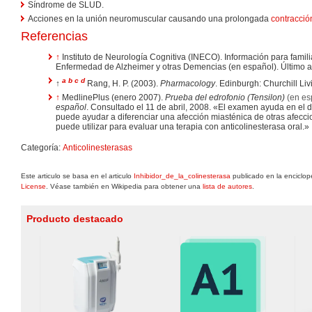
Síndrome de SLUD.
Acciones en la unión neuromuscular causando una prolongada
contracció
Referencias
↑
Instituto de Neurología Cognitiva (INECO). Información para famil
Enfermedad de Alzheimer y otras Demencias (en español). Último ac
a
b
c
d
↑
Rang, H. P. (2003).
Pharmacology
. Edinburgh: Churchill Liv
↑
MedlinePlus (enero 2007).
Prueba del edrofonio (Tensilon)
(en es
español
. Consultado el 11 de abril, 2008. «El examen ayuda en el 
puede ayudar a diferenciar una afección miasténica de otras afecci
puede utilizar para evaluar una terapia con anticolinesterasa oral.»
Categoría:
Anticolinesterasas
Este articulo se basa en el articulo
Inhibidor_de_la_colinesterasa
publicado en la enciclop
License
. Véase también en Wikipedia para obtener una
lista de autores
.
Producto destacado