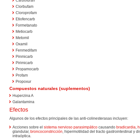
Carbofuran
Clorbufam
Cloroprofam
Etiofencarb
Formetanato
Metiocarb
Metomil
Oxamil
Fenmedifam
Pinmicarb
Pirimicarb
Propamocarb
Profam
Propoxur
Compuestos naturales (suplementos)
Huperzina A
Galantamina
Efectos
Algunos de los efectos principales de las anti-colinesterasas incluyen:
Acciones sobre el
sistema nervioso parasimpático
causando
bradicardia
,
h
glandular,
broncoconstricción
, hipermotilidad del tracto gastrointestinal y 
intraóptica.