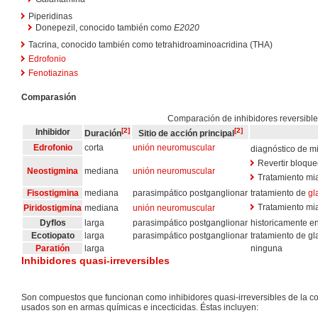
Piperidinas
Donepezil, conocido también como
E2020
Tacrina, conocido también como tetrahidroaminoacridina (THA)
Edrofonio
Fenotiazinas
Comparasión
Comparación de inhibidores reversibles
[
2
]
[
2
]
Inhibidor
Duración
Sitio de acción principal
Edrofonio
corta
unión neuromuscular
diagnóstico de mi
Revertir bloqu
Neostigmina
mediana
unión neuromuscular
Tratamiento mia
Fisostigmina
mediana
parasimpático postganglionar
tratamiento de
gl
Tratamiento mia
Piridostigmina
mediana
unión neuromuscular
Dyflos
larga
parasimpático postganglionar
historicamente en
Ecotiopato
larga
parasimpático postganglionar
tratamiento de gl
Paratión
larga
ninguna
Inhibidores quasi-irreversibles
Son compuestos que funcionan como inhibidores quasi-irreversibles de la co
usados son en armas químicas e incecticidas. Éstas incluyen: