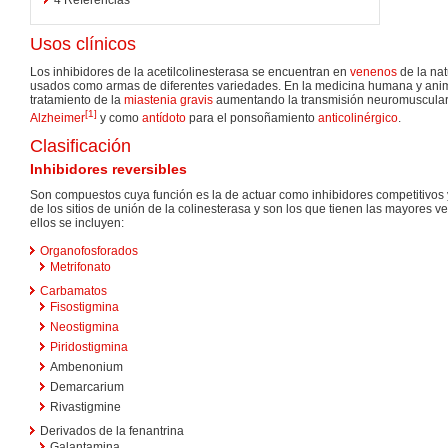
Usos clínicos
Los inhibidores de la acetilcolinesterasa se encuentran en
venenos
de la nat
usados como armas de diferentes variedades. En la medicina humana y anim
tratamiento de la
miastenia gravis
aumentando la transmisión neuromuscular
[
1
]
Alzheimer
y como
antídoto
para el ponsoñamiento
anticolinérgico
.
Clasificación
Inhibidores reversibles
Son compuestos cuya función es la de actuar como inhibidores competitivos y
de los sitios de unión de la colinesterasa y son los que tienen las mayores ve
ellos se incluyen:
Organofosforados
Metrifonato
Carbamatos
Fisostigmina
Neostigmina
Piridostigmina
Ambenonium
Demarcarium
Rivastigmine
Derivados de la fenantrina
Galantamina