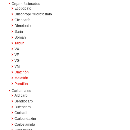
Organofosforados
Ecotiopato
Diisopropil fluorofosfato
Ciclosarín
Dimetoato
Sarín
Somán
Tabun
VX
VE
VG
VM
Diazinón
Malatión
Paratión
Carbamatos
Aldicarb
Bendiocarb
Bufencarb
Carbaril
Carbendazim
Carbetamida