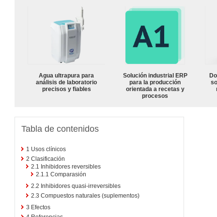
Agua ultrapura para
Solución industrial ERP
Do
análisis de laboratorio
para la producción
so
precisos y fiables
orientada a recetas y
procesos
Tabla de contenidos
1
Usos clínicos
2
Clasificación
2.1
Inhibidores reversibles
2.1.1
Comparasión
2.2
Inhibidores quasi-irreversibles
2.3
Compuestos naturales (suplementos)
3
Efectos
4
Referencias