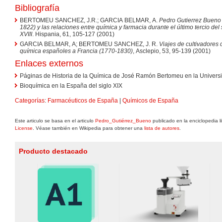
Bibliografía
BERTOMEU SANCHEZ, J.R.; GARCIA BELMAR, A.
Pedro Gutierrez Bueno
1822) y las relaciones entre química y farmacia durante el último tercio del 
XVIII
. Hispania, 61, 105-127 (2001)
GARCIA BELMAR, A; BERTOMEU SANCHEZ, J. R.
Viajes de cultivadores 
química españoles a Francia (1770-1830)
, Asclepio, 53, 95-139 (2001)
Enlaces externos
Páginas de Historia de la Química de José Ramón Bertomeu en la Universi
Bioquímica en la España del siglo XIX
Categorías
:
Farmacéuticos de España
|
Químicos de España
Este articulo se basa en el articulo
Pedro_Gutiérrez_Bueno
publicado en la enciclopedia l
License
. Véase también en Wikipedia para obtener una
lista de autores
.
Producto destacado