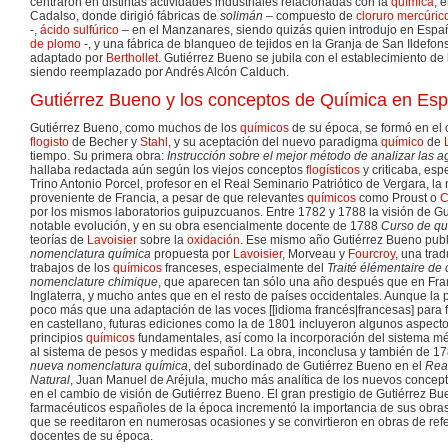
centraron en distintas actividades industriales relacionadas con la
química
, 
Cadalso, donde dirigió fábricas de
solimán
– compuesto de
cloruro mercúric
-,
ácido sulfúrico
– en el Manzanares, siendo quizás quien introdujo en Espa
de plomo
-, y una fábrica de blanqueo de tejidos en la Granja de San Ildefo
adaptado por
Berthollet
. Gutiérrez Bueno se jubila con el establecimiento d
siendo reemplazado por Andrés Alcón Calduch.
Gutiérrez Bueno y los conceptos de Química en Españ
Gutiérrez Bueno, como muchos de los
químicos
de su época, se formó en el c
flogisto
de Becher y
Stahl
, y su aceptación del nuevo paradigma
químico
de
tiempo. Su primera obra:
Instrucción sobre el mejor método de analizar las 
hallaba redactada aún según los viejos conceptos
flogísticos
y criticaba, es
Trino Antonio Porcel, profesor en el Real Seminario Patriótico de Vergara, la
proveniente de Francia, a pesar de que relevantes
químicos
como Proust o
C
por los mismos laboratorios guipuzcuanos. Entre 1782 y 1788 la visión de Gu
notable evolución, y en su obra esencialmente docente de 1788
Curso de qu
teorías de
Lavoisier
sobre la
oxidación
. Ese mismo año Gutiérrez Bueno pub
nomenclatura química
propuesta por
Lavoisier
, Morveau y
Fourcroy
, una tra
trabajos de los
químicos
franceses, especialmente del
Traité élémentaire de 
nomenclature chimique
, que aparecen tan sólo una año después que en Fra
Inglaterra, y mucho antes que en el resto de países occidentales. Aunque la
poco más que una adaptación de las voces [[idioma francés|francesas] para fa
en castellano, futuras ediciones como la de 1801 incluyeron algunos aspecto
principios
químicos
fundamentales, así como la incorporación del sistema mé
al sistema de pesos y medidas español. La obra, inconclusa y también de 1
nueva nomenclatura química
, del subordinado de Gutiérrez Bueno en el
Real
Natural
, Juan Manuel de Aréjula, mucho más analítica de los nuevos concept
en el cambio de visión de Gutiérrez Bueno. El gran prestigio de Gutiérrez Bu
farmacéuticos españoles de la época incrementó la importancia de sus obras e
que se reeditaron en numerosas ocasiones y se convirtieron en obras de refe
docentes de su época.