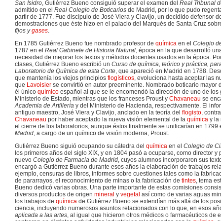
San Isidro
, Gutiérrez Bueno consiguió superar el examen del
Real Tribunal 
admitido en el
Real Colegio de Boticarios
de Madrid, por lo que pudo regenta
partir de 1777. Fue discípulo de José Viera y Clavijo, un decidido defensor de
demostraciones que éste hizo en el palacio del Marqués de Santa Cruz sob
fijos y
gases
.
En 1785 Gutiérrez Bueno fue nombrado profesor de
química
en el
Colegio de
1787 en el
Real Gabinete de Historia Natural
, época en la que desarrolló un
necesidad de mejorar los textos y métodos docentes usados en la época. Poc
clases, Gutiérrez Bueno escribió un
Curso de química, teórico y práctica, pa
Laboratorio de Química de esta Corte
, que apareció en Madrid en 1788. Des
que mantenía los viejos principios
flogísticos
, evoluciona hasta aceptar las 
que
Lavoisier
se convirtió en autor preeminente. Nombrado boticario mayor
él único
químico
español al que se le encomendó la dirección de uno de los g
Ministerio de Estado, mientras que los franceses Proust y
Chavaneau
se enca
Academia de Artillería
y del Ministerio de Hacienda, respectivamente. El inf
antiguo maestro, José Viera y Clavijo, anclado en la teoría del
flogisto
, contr
Chavaneau
por haber aceptado la nueva visión elemental de la
química
y la
el cierre de los laboratorios, aunque éstos finalmente se unificarían en 1799
Madrid
, a cargo de un químico de visión moderna, Proust.
Gutiérrez Bueno siguió ocupando su cátedra del
química
en el
Colegio de Ci
los primeros años del siglo XIX, y en 1804 pasó a ocuparse, como director y
nuevo
Colegio de Farmacia de Madrid
, cuyos alumnos incorporaron sus text
encargó a Gutiérrez Bueno durante esos años la elaboración de trabajos re
ejemplo, censuras de libros, informes sobre cuestiones tales como la fabric
de pararrayos, el reconocimiento de minas o la fabricación de
tintes
, tema es
Bueno dedicó varias obras. Una parte importante de estas comisiones consist
diversos productos de origen
mineral
y
vegetal
así como de varias aguas min
los trabajos de
química
de Gutiérrez Bueno se extendían más allá de los pos
ciencia, incluyendo numerosos asuntos relacionados con lo que, en esos a
aplicada a las artes
, al igual que hicieron otros médicos o farmacéuticos de 