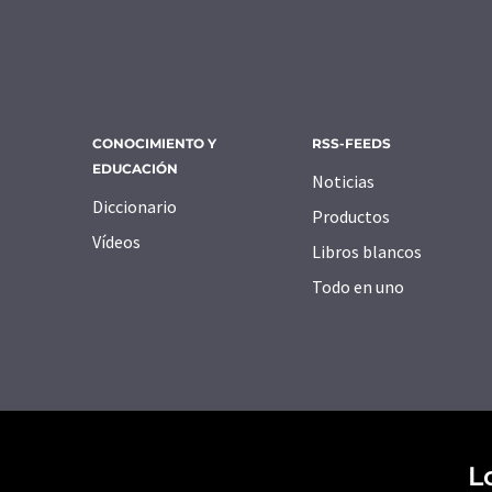
CONOCIMIENTO Y
RSS-FEEDS
EDUCACIÓN
Noticias
Diccionario
Productos
Vídeos
Libros blancos
Todo en uno
L