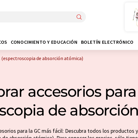
COS
CONOCIMIENTO Y EDUCACIÓN
BOLETÍN ELECTRÓNICO
 (espectroscopia de absorción atómica)
ar accesorios para
scopia de absorció
sorios para la GC más fácil: Descubra todos los productos 
 de absorción atómica). Para conocer los precios, sólo tiene 