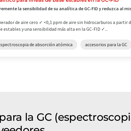
alítico para líneas de base estables en la GC-FID
remente la sensibilidad de su analítica de GC-FID y reduzca al 
erador de aire cero ✓ <0,1 ppm de aire sin hidrocarburos a partir 
e estables y una sensibilidad más alta en la GC-FID ✓...
espectroscopia de absorción atómica
accesorios para la GC
para la GC (espectroscop
oveedores