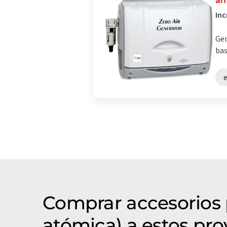
an
Inc
Gen
bas
Comprar accesorios 
atómica) a estos pr