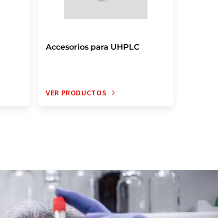
Accesorios para UHPLC
Papele
VER PRODUCTOS
VER PR