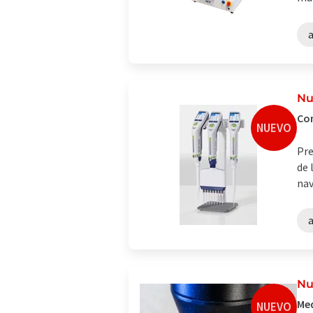
a
Nu
Con
NUEVO
Pre
de 
nav
a
Nu
Med
NUEVO