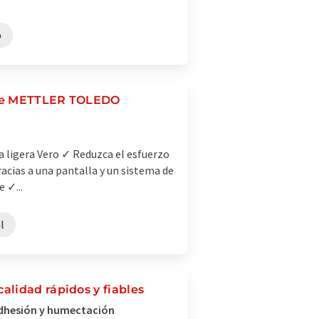
p
 de METTLER TOLEDO
ca ligera Vero ✓ Reduzca el esfuerzo
acias a una pantalla y un sistema de
 ✓...
l
lidad rápidos y fiables
adhesión y humectación