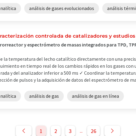
nalítica
análisis de gases evolucionados
análisis térm
racterización controlada de catalizadores y estudios
rorreactor y espectrómetro de masas integrados para TPD, TPR
e la temperatura del lecho catalítico directamente con una precis
uimiento en tiempo real de los cambios rápidos en los gases con 
rada y del analizador inferior a 500 ms ✓ Coordinar la temperatura, 
ección de pulsos y la adquisición de datos del espectrómetro de m
nalítica
análisis de gas
análisis de gas en línea
1
2
3
26
...