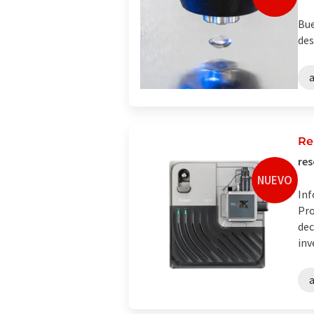
Bue
des
a
Re
res
NUEVO
Inf
Pro
dec
inv
a