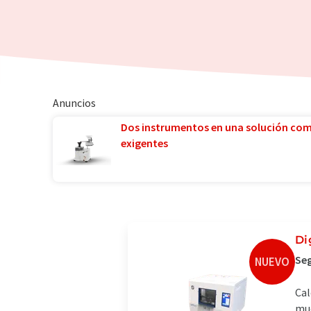
Anuncios
Dos instrumentos en una solución co
exigentes
Di
Seg
NUEVO
Cal
mue