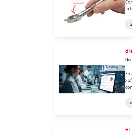
Cor
la 
a
di
Un 
35 
Sof
con
a
El