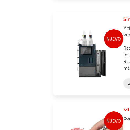
Si
Mej
err
NUEVO
Red
los
Red
más
a
Mi
Con
NUEVO