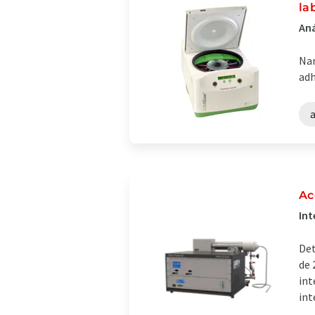
la
Aná
Nan
adh
a
Ac
Int
Det
de 
int
int