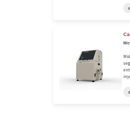
a
Ca
Mic
Mid
seg
ent
iny
a