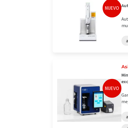
Aut
NUEVO
Aut
mue
As
Min
exc
NUEVO
Gar
mej