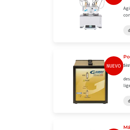
Agi
con
Po
Sis
NUEVO
des
lig
d
Má