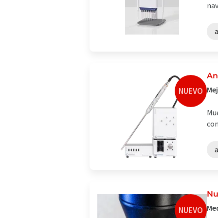
nav
a
An
Mej
NUEVO
Mue
com
a
Nu
Med
NUEVO