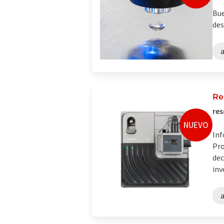
Bue
des
a
Re
res
NUEVO
Inf
Pro
dec
inv