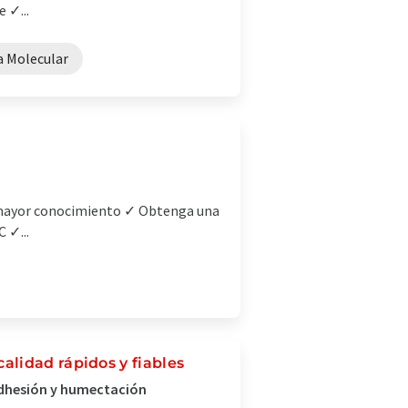
 ✓...
a Molecular
, mayor conocimiento ✓ Obtenga una
 ✓...
lidad rápidos y fiables
adhesión y humectación