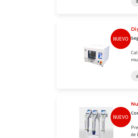
d
Di
Seg
NUEVO
Cal
mue
a
Nu
Con
NUEVO
Pre
de 