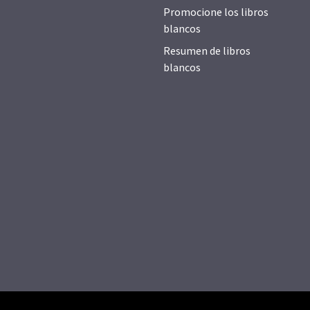
Promocione los libros
blancos
Resumen de libros
blancos