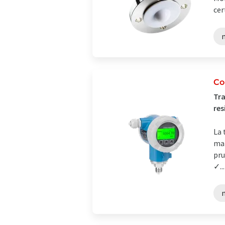
cer
Co
Tra
res
La 
mar
pru
✓...