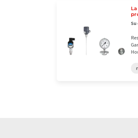
La
pr
Su 
Res
Gam
Hom