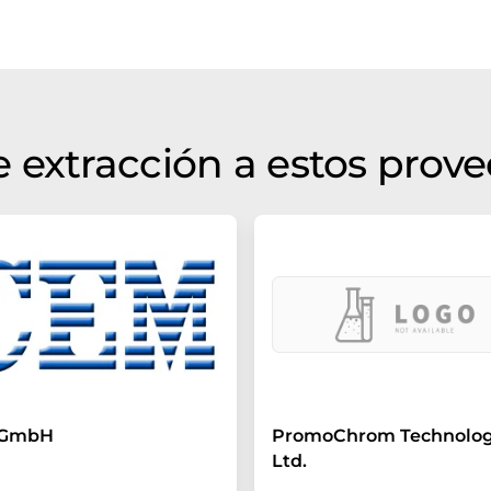
 extracción a estos prov
 GmbH
PromoChrom Technolog
Ltd.