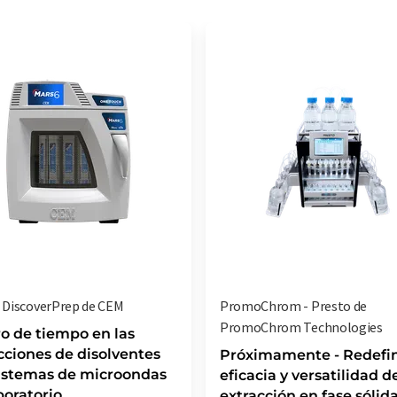
, DiscoverPrep de CEM
PromoChrom - Presto de
PromoChrom Technologies
o de tiempo en las
cciones de disolventes
Próximamente - Redefin
istemas de microondas
eficacia y versatilidad de
boratorio
extracción en fase sólid