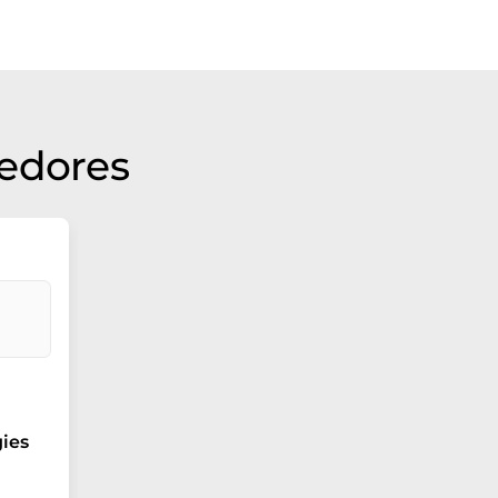
eedores
ies