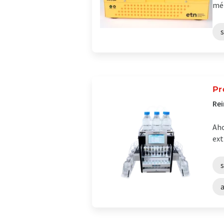
mét
Pr
Rei
Aho
ext