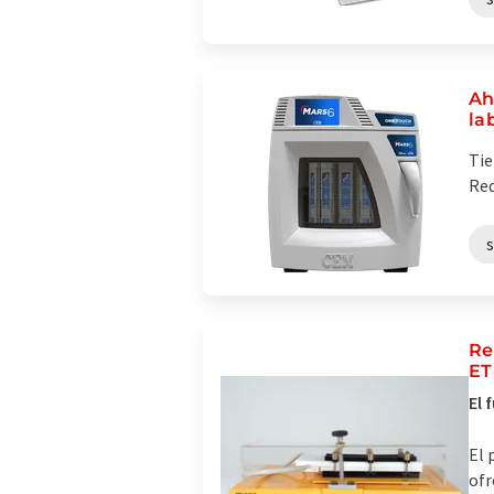
Ah
la
Tie
Red
Re
ET
El 
El 
ofr