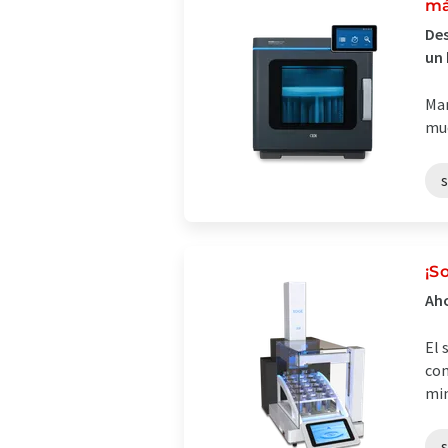
má
Des
un
Man
mue
¡S
Aho
El 
con
min