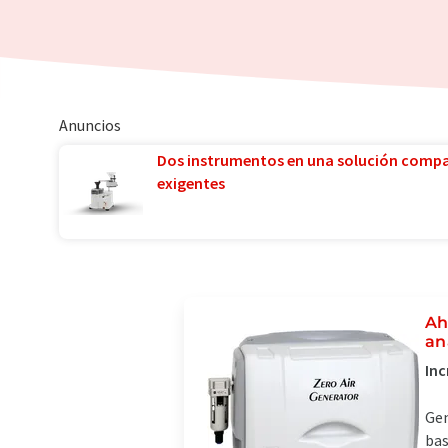
Anuncios
Dos instrumentos en una solución comp
exigentes
Ah
an
Inc
Gen
bas